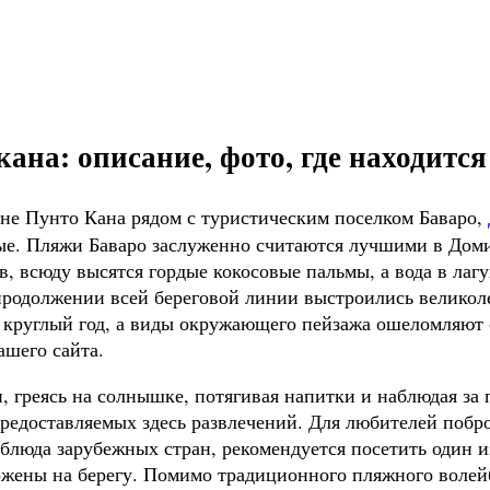
на: описание, фото, где находится 
не Пунто Кана рядом с туристическим поселком Баваро,
ные. Пляжи Баваро заслуженно считаются лучшими в Дом
, всюду высятся гордые кокосовые пальмы, а вода в лаг
продолжении всей береговой линии выстроились великол
 круглый год, а виды окружающего пейзажа ошеломляют 
ашего сайта.
и, греясь на солнышке, потягивая напитки и наблюдая з
предоставляемых здесь развлечений. Для любителей поб
е блюда зарубежных стран, рекомендуется посетить один 
ожены на берегу. Помимо традиционного пляжного волейб