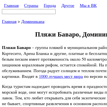
Перейти к основному содержанию
Главная
Страны
Города
Другое
Мы в ВК
Поиск
Форма поиска
Главная
>
Доминикана
Пляжи Баваро, Доминика
Пляжи Баваро
– группа пляжей в муниципальном райо
Кортесито, Арена Бланка и другие, платные и бесплат
белым песком имеет протяженность около 50 километров
хищников коралловым рифом, остается спокойной. На 
обслуживанием. Погода радует солнцем и теплом почти
картинки. Входят в
1000 лучших мест мира
по версии н
Когда туристам надоедает проводить время в праздност
морской воде, они могут испробовать различные виды 
лавок. Тем, кто любит открывать для себя экзотически
не бывает, спортивные развлечения в основном распол