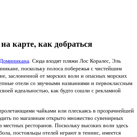
на карте, как добраться
Доминикана
. Сюда входят пляжи Лос Коралес, Эль
иникане, поскольку полоса побережья с чистейшим
уне, заслоненной от морских волн и опасных морских
епные отели со звучными названиями и первоклассным
своей идеальностью, как будто сошли с рекламной
а пролетающими чайками или плескаясь в прозрачнейшей
родить по магазинам открыто множество сувенирных
из местных ресторанов. Поскольку высоких волн здесь
ола, постояльцы отелей играют в теннис, имеется