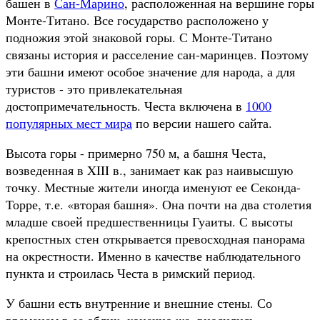
башен в
Сан-Марино
, расположенная на вершине горы
Монте-Титано. Все государство расположено у
подножия этой знаковой горы. С Монте-Титано
связаны история и расселение сан-маринцев. Поэтому
эти башни имеют особое значение для народа, а для
туристов - это привлекательная
достопримечательность. Честа включена в
1000
популярных мест мира
по версии нашего сайта.
Высота горы - примерно 750 м, а башня Честа,
возведенная в XIII в., занимает как раз наивысшую
точку. Местные жители иногда именуют ее Секонда-
Торре, т.е. «вторая башня». Она почти на два столетия
младше своей предшественницы Гуаиты. С высоты
крепостных стен открывается превосходная панорама
на окрестности. Именно в качестве наблюдательного
пункта и строилась Честа в римский период.
У башни есть внутренние и внешние стены. Со
временем в ее облик, конечно же, вносились